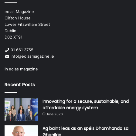
áireamh i ngach suirbhé atá déanta ó shin.
eolas Magazine
Clifton House
Lower Fitzwilliam Street
Dublin
D02 XT91
01 661 3755
info@eolasmagazine.ie
in
eolas magazine
Recent Posts
Innovating for a secure, sustainable, and
San iomlán, is léiriú é an bailiúchán saothar seo ar an
affordable energy system
dearcadh atá agus a bhí ag an bpobal i gcoitinne i leith na
June 2026
Gaeilge, agus ar an dearcadh atá acu i leith bheartas an
rialtais i ndáil leis an teanga.
Ag baint leas as an spéis Dhomhanda sa
Ghaeilge