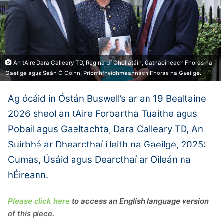
An tAire Dara Calleary TD, Regina Uí Chollatáin, Cathaoirleach Fhoras na
Gaeilge agus Seán Ó Coinn, Príomhfheidhmeannach Fhoras na Gaeilge.
Ag ócáid in Óstán Buswell’s ar an 19 Bealtaine
2026 sheol an tAire Forbartha Tuaithe agus
Pobail agus Gaeltachta, Dara Calleary TD, An
Suirbhé ar Dhearcthaí i leith na Gaeilge, 2025:
Cumas, Úsáid agus Dearcthaí ar Oileán na
hÉireann.
Please click here
to access an English language version
of this piece.